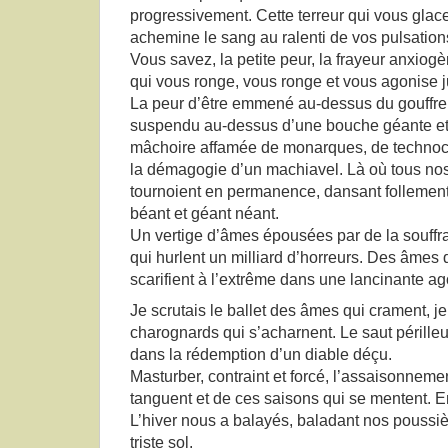
progressivement. Cette terreur qui vous glace
achemine le sang au ralenti de vos pulsation
Vous savez, la petite peur, la frayeur anxiog
qui vous ronge, vous ronge et vous agonise j
La peur d’être emmené au-dessus du gouffre 
suspendu au-dessus d’une bouche géante e
mâchoire affamée de monarques, de technocr
la démagogie d’un machiavel. Là où tous no
tournoient en permanence, dansant follemen
béant et géant néant.
Un vertige d’âmes épousées par de la souffr
qui hurlent un milliard d’horreurs. Des âmes q
scarifient à l’extrême dans une lancinante ag
Je scrutais le ballet des âmes qui crament, je
charognards qui s’acharnent. Le saut pérille
dans la rédemption d’un diable déçu.
Masturber, contraint et forcé, l’assaisonneme
tanguent et de ces saisons qui se mentent. 
L’hiver nous a balayés, baladant nos poussièr
triste sol.