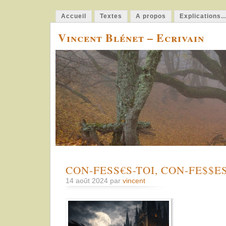
Accueil
Textes
A propos
Explications
Vincent Blénet – Ecrivain
CON-FESS€S-TOI, CON-FE$$E
14 août 2024 par
vincent