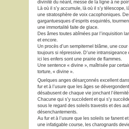
divinité du néant, messe de la ligne à ne point
Là où il s’y accumule, là où il s’y télescope, l
une stratosphère de voix cacophoniques. D
gargantuesques d’esprits esquintés, tourment
une immortalité faite de glace.
Des âmes toutes abîmées par l’inquisition lan
et encore.
Un procès d’un sempiternel blâme, une cour d
toujours si répressive. D’une intransigeance 
ici les enfers sont une prairie de flammes.
Une sentence « divine », maîtrisée par certai
torture, « divine ».
Quelques anges désarçonnés excellent dans l’
fur et à l’usure que les âges se dévergondent,
désabusent de chaque vie jonchant l’éternité
Chacune qui s’y succèdent et qui s’y succède
sous le regard des soleils travestis et des a
désenchantements.
Au fur et à l’usure que les soleils se fanent e
une infatigable course, les charognards devi