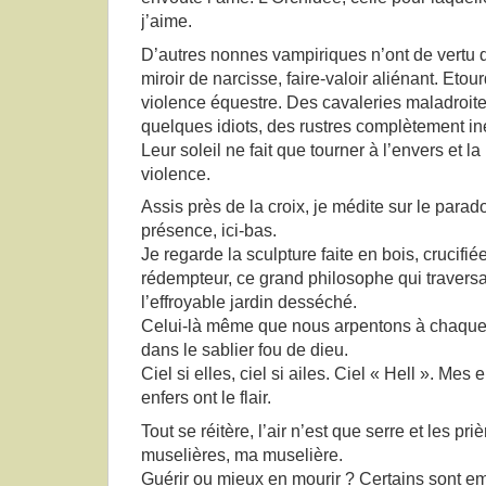
j’aime.
D’autres nonnes vampiriques n’ont de vertu q
miroir de narcisse, faire-valoir aliénant. Eto
violence équestre. Des cavaleries maladroit
quelques idiots, des rustres complètement i
Leur soleil ne fait que tourner à l’envers et l
violence.
Assis près de la croix, je médite sur le para
présence, ici-bas.
Je regarde la sculpture faite en bois, crucifiée
rédempteur, ce grand philosophe qui traversa
l’effroyable jardin desséché.
Celui-là même que nous arpentons à chaque 
dans le sablier fou de dieu.
Ciel si elles, ciel si ailes. Ciel « Hell ». Mes 
enfers ont le flair.
Tout se réitère, l’air n’est que serre et les pr
muselières, ma muselière.
Guérir ou mieux en mourir ? Certains sont e