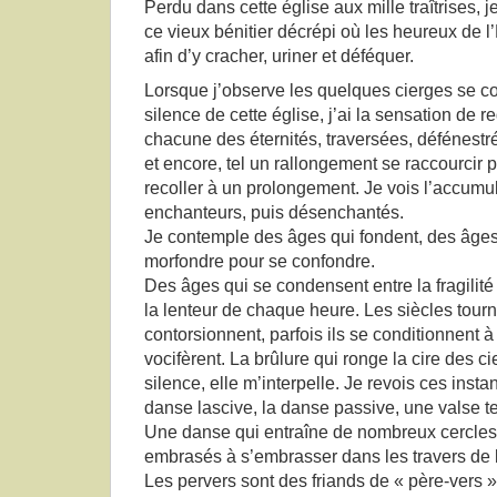
Perdu dans cette église aux mille traîtrises, 
ce vieux bénitier décrépi où les heureux de l’
afin d’y cracher, uriner et déféquer.
Lorsque j’observe les quelques cierges se c
silence de cette église, j’ai la sensation de 
chacune des éternités, traversées, défénestr
et encore, tel un rallongement se raccourcir p
recoller à un prolongement. Je vois l’accumul
enchanteurs, puis désenchantés.
Je contemple des âges qui fondent, des âges 
morfondre pour se confondre.
Des âges qui se condensent entre la fragili
la lenteur de chaque heure. Les siècles tourno
contorsionnent, parfois ils se conditionnent 
vocifèrent. La brûlure qui ronge la cire des c
silence, elle m’interpelle. Je revois ces insta
danse lascive, la danse passive, une valse t
Une danse qui entraîne de nombreux cercles 
embrasés à s’embrasser dans les travers de 
Les pervers sont des friands de « père-vers »