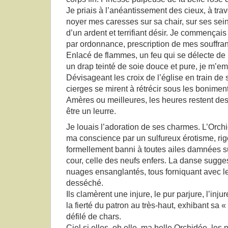
Je priais à l’anéantissement des cieux, à trav
noyer mes caresses sur sa chair, sur ses sein
d’un ardent et terrifiant désir. Je commençais
par ordonnance, prescription de mes souffran
Enlacé de flammes, un feu qui se délecte de 
un drap teinté de soie douce et pure, je m’e
Dévisageant les croix de l’église en train de s
cierges se mirent à rétrécir sous les bonimen
Amères ou meilleures, les heures restent des
être un leurre.
Je louais l’adoration de ses charmes. L’Orchid
ma conscience par un sulfureux érotisme, ri
formellement banni à toutes ailes damnées s
cour, celle des neufs enfers. La danse sugge
nuages ensanglantés, tous forniquant avec le
desséché.
Ils clamèrent une injure, le pur parjure, l’injure
la fierté du patron au très-haut, exhibant sa 
défilé de chars.
Ciel si elles, oh elle, ma belle Orchidée, les