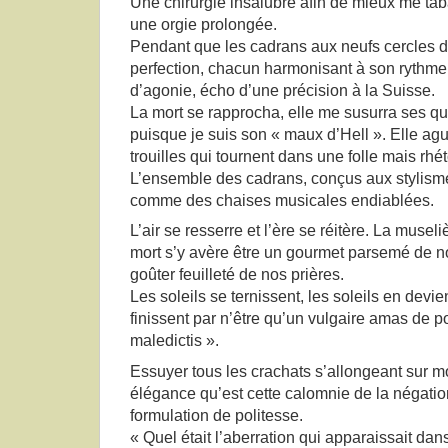
Une chirurgie insalubre afin de mieux me ta
une orgie prolongée.
Pendant que les cadrans aux neufs cercles d
perfection, chacun harmonisant à son rythm
d’agonie, écho d’une précision à la Suisse.
La mort se rapprocha, elle me susurra ses 
puisque je suis son « maux d’Hell ». Elle ag
trouilles qui tournent dans une folle mais rhé
L’ensemble des cadrans, conçus aux stylism
comme des chaises musicales endiablées.
L’air se resserre et l’ère se réitère. La muse
mort s’y avère être un gourmet parsemé de n
goûter feuilleté de nos prières.
Les soleils se ternissent, les soleils en devi
finissent par n’être qu’un vulgaire amas de p
maledictis ».
Essuyer tous les crachats s’allongeant sur m
élégance qu’est cette calomnie de la négat
formulation de politesse.
« Quel était l’aberration qui apparaissait dans