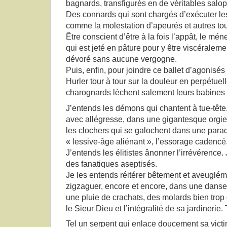
bagnards, transfigurés en de véritables salop
Des connards qui sont chargés d’exécuter l
comme la molestation d’apeurés et autres to
Être conscient d’être à la fois l’appât, le mén
qui est jeté en pâture pour y être viscéraleme
dévoré sans aucune vergogne.
Puis, enfin, pour joindre ce ballet d’agonisés d
Hurler tour à tour sur la douleur en perpétuell
charognards lèchent salement leurs babines bi
J’entends les démons qui chantent à tue-tête,
avec allégresse, dans une gigantesque orgie
les clochers qui se galochent dans une parade
« lessive-âge aliénant », l’essorage cadencé
J’entends les élitistes ânonner l’irrévérence. 
des fanatiques aseptisés.
Je les entends réitérer bêtement et aveuglém
zigzaguer, encore et encore, dans une danse s
une pluie de crachats, des molards bien trop 
le Sieur Dieu et l’intégralité de sa jardinerie
Tel un serpent qui enlace doucement sa vict