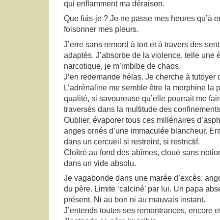
qui enflamment ma déraison.
Que fuis-je ? Je ne passe mes heures qu’à e
foisonner mes pleurs.
J’erre sans remord à tort et à travers des sen
adaptés. J’absorbe de la violence, telle une 
narcotique, je m’imbibe de chaos.
J’en redemande hélas. Je cherche à tutoyer ce
L’adrénaline me semble être la morphine la p
qualité, si savoureuse qu’elle pourrait me fair
traversés dans la multitude des confinements
Oublier, évaporer tous ces millénaires d’asph
anges ornés d’une immaculée blancheur. Enf
dans un cercueil si restreint, si restrictif.
Cloîtré au fond des abîmes, cloué sans notio
dans un vide absolu.
Je vagabonde dans une marée d’excès, angoi
du père. Limite ‘calciné’ par lui. Un papa ab
présent. Ni au bon ni au mauvais instant.
J’entends toutes ses remontrances, encore et