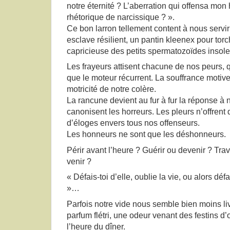
notre éternité ? L’aberration qui offensa mon
rhétorique de narcissique ? ».
Ce bon larron tellement content à nous servir
esclave résilient, un pantin kleenex pour tor
capricieuse des petits spermatozoïdes insolen
Les frayeurs attisent chacune de nos peurs, q
que le moteur récurrent. La souffrance motiv
motricité de notre colère.
La rancune devient au fur à fur la réponse à 
canonisent les horreurs. Les pleurs n’offrent
d’éloges envers tous nos offenseurs.
Les honneurs ne sont que les déshonneurs.
Périr avant l’heure ? Guérir ou devenir ? Traves
venir ?
« Défais-toi d’elle, oublie la vie, ou alors déf
»…
Parfois notre vide nous semble bien moins li
parfum flétri, une odeur venant des festins d’
l’heure du dîner.