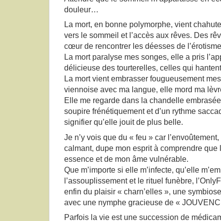
douleur…
La mort, en bonne polymorphe, vient chahut
vers le sommeil et l’accès aux rêves. Des rêv
cœur de rencontrer les déesses de l’érotisme
La mort paralyse mes songes, elle a pris l’a
délicieuse des tourterelles, celles qui hanten
La mort vient embrasser fougueusement mes l
viennoise avec ma langue, elle mord ma lèvre
Elle me regarde dans la chandelle embrasée 
soupire frénétiquement et d’un rythme sac
signifier qu’elle jouit de plus belle.
Je n’y vois que du « feu » car l’envoûtement, 
calmant, dupe mon esprit à comprendre que 
essence et de mon âme vulnérable.
Que m’importe si elle m’infecte, qu’elle m’e
l’assouplissement et le rituel funèbre, l’OnlyF
enfin du plaisir « charn’elles », une symbios
avec une nymphe gracieuse de « JOUVENC
Parfois la vie est une succession de médica