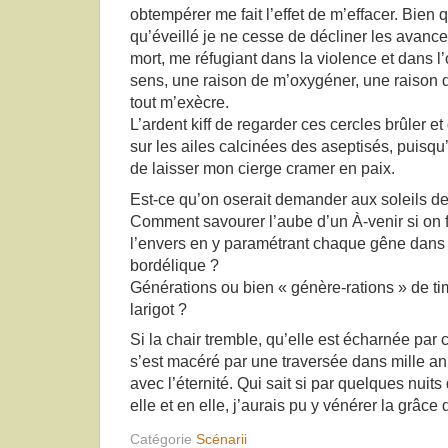
obtempérer me fait l’effet de m’effacer. Bien q
qu’éveillé je ne cesse de décliner les avanc
mort, me réfugiant dans la violence et dans l
sens, une raison de m’oxygéner, une raison d
tout m’exècre.
L’ardent kiff de regarder ces cercles brûler
sur les ailes calcinées des aseptisés, puisqu
de laisser mon cierge cramer en paix.
Est-ce qu’on oserait demander aux soleils de
Comment savourer l’aube d’un À-venir si on 
l’envers en y paramétrant chaque gêne dans
bordélique ?
Générations ou bien « génère-rations » de ti
larigot ?
Si la chair tremble, qu’elle est écharnée par c
s’est macéré par une traversée dans mille anné
avec l’éternité. Qui sait si par quelques nui
elle et en elle, j’aurais pu y vénérer la grâce 
Catégorie
Scénarii