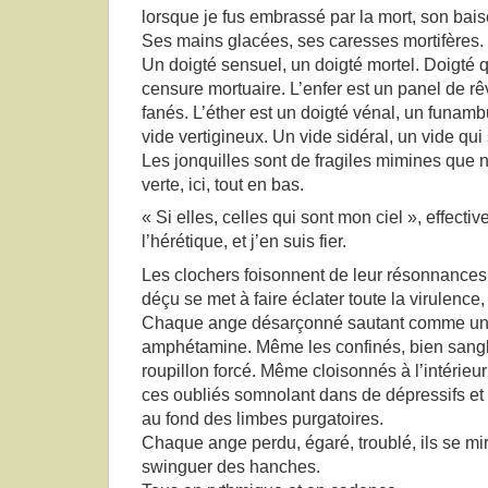
lorsque je fus embrassé par la mort, son bais
Ses mains glacées, ses caresses mortifères.
Un doigté sensuel, un doigté mortel. Doigté
censure mortuaire. L’enfer est un panel de r
fanés. L’éther est un doigté vénal, un funam
vide vertigineux. Un vide sidéral, un vide qui
Les jonquilles sont de fragiles mimines que n
verte, ici, tout en bas.
« Si elles, celles qui sont mon ciel », effecti
l’hérétique, et j’en suis fier.
Les clochers foisonnent de leur résonnances
déçu se met à faire éclater toute la virulence, 
Chaque ange désarçonné sautant comme un f
amphétamine. Même les confinés, bien sangl
roupillon forcé. Même cloisonnés à l’intérieur
ces oubliés somnolant dans de dépressifs e
au fond des limbes purgatoires.
Chaque ange perdu, égaré, troublé, ils se mir
swinguer des hanches.