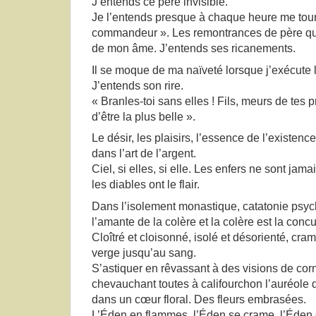
J’entends ce père invisible.
Je l’entends presque à chaque heure me tour
commandeur ». Les remontrances de père qu
de mon âme. J’entends ses ricanements.
Il se moque de ma naïveté lorsque j’exécute 
J’entends son rire.
« Branles-toi sans elles ! Fils, meurs de tes p
d’être la plus belle ».
Le désir, les plaisirs, l’essence de l’existenc
dans l’art de l’argent.
Ciel, si elles, si elle. Les enfers ne sont jama
les diables ont le flair.
Dans l’isolement monastique, catatonie psychi
l’amante de la colère et la colère est la concu
Cloîtré et cloisonné, isolé et désorienté, cram
verge jusqu’au sang.
S’astiquer en rêvassant à des visions de cor
chevauchant toutes à califourchon l’auréole d
dans un cœur floral. Des fleurs embrasées.
L’Éden en flammes, l’Éden se crame, l’Éden 