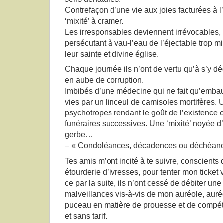
Contrefaçon d’une vie aux joies facturées à
‘mixité’ à cramer.
Les irresponsables deviennent irrévocables, il
persécutant à vau-l’eau de l’éjectable trop mis
leur sainte et divine église.
Chaque journée ils n’ont de vertu qu’à s’y dég
en aube de corruption.
Imbibés d’une médecine qui ne fait qu’embau
vies par un linceul de camisoles mortifères.
psychotropes rendant le goût de l’existenc
funéraires successives. Une ‘mixité’ noyée d’
gerbe…
– « Condoléances, décadences ou déchéan
Tes amis m’ont incité à te suivre, conscients
étourderie d’ivresses, pour tenter mon ticket 
ce par la suite, ils n’ont cessé de débiter un
malveillances vis-à-vis de mon auréole, auréo
puceau en matière de prouesse et de compé
et sans tarif.