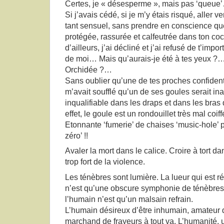
Certes, je « désesperme », mais pas ‘queue
Si j’avais cédé, si je m’y étais risqué, aller 
tant sensuel, sans prendre en conscience que
protégée, rassurée et calfeutrée dans ton coco
d’ailleurs, j’ai décliné et j’ai refusé de t’impor
de moi… Mais qu’aurais-je été à tes yeux ?…
Orchidée ?…
Sans oublier qu’une de tes proches confident
m’avait soufflé qu’un de ses goules serait ina
inqualifiable dans les draps et dans les bras
effet, le goule est un rondouillet très mal c
Etonnante ‘fumerie’ de chaises ‘music-hole’ p
zéro’ !!
Avaler la mort dans le calice. Croire à tort da
trop fort de la violence.
Les ténèbres sont lumière. La lueur qui est r
n’est qu’une obscure symphonie de ténèbres.
l’humain n’est qu’un malsain refrain.
L’humain désireux d’être inhumain, amateur d
marchand de frayeurs à tout va. L’humanité,