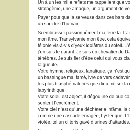
Un à un les mille reflets me rappellent que v
stratagème, une arnaque, un argument de ve
Payer pour que la serveuse dans ces bars d
un spectre d’humain.
Si embrasser passionnément ma terre la Tran
mon âme, Transylvanie mon être, cela équivau
félonie vis-à-vis d’yeux idolâtres du soleil. L
j’en suis le garant. Je suis un chevalier de
ténèbres. Je suis fier d’être celui qui vous cl
la gueule.
Votre hymne, religieux, fanatique, ça n’est q
un bastringue mal famé, ivre de vers cadavér
les plus blasphématoires que dieu mit sur la 
labyrinthique.
Votre soleil est abject, il dégouline de pue 
sentent l’excrément.
Votre ciel n’est qu’une déchèterie infâme, là 
comme une cascade enragée, hystérique. L’h
violée, tel un clitoris gavé d’urines d’attardés.