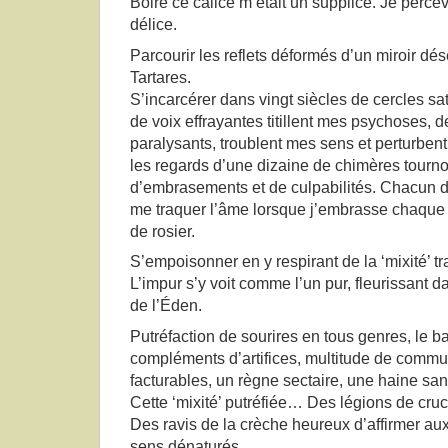
Boire ce calice m’était un supplice. Je perce
délice.
Parcourir les reflets déformés d’un miroir dé
Tartares.
S’incarcérer dans vingt siècles de cercles sa
de voix effrayantes titillent mes psychoses, 
paralysants, troublent mes sens et perturben
les regards d’une dizaine de chimères tourn
d’embrasements et de culpabilités. Chacun 
me traquer l’âme lorsque j’embrasse chaque
de rosier.
S’empoisonner en y respirant de la ‘mixité’ t
L’impur s’y voit comme l’un pur, fleurissant 
de l’Éden.
Putréfaction de sourires en tous genres, le ba
compléments d’artifices, multitude de commun
facturables, un règne sectaire, une haine sani
Cette ‘mixité’ putréfiée… Des légions de cru
Des ravis de la crèche heureux d’affirmer aux
sens dénaturés.