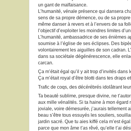
un gant de malfaisance.
L’humanité, vénale présence qui dansera cha
sens de sa propre démence, ou de sa propre
même danser à revers et à l’envers de sa fo
l’objectif d’exploiter les moindres limites d’u
L’humanité, ambassadrice de ses énièmes a
soumise à l’église de ses éclipses. Des bipè
volontairement les aiguilles de son cadran. L
dans sa sociétale dégénérescence, elle enl
carcan.
Ça m’était égal qu’il y ait trop d’invités dans
Ça m’était royal d’être blotti dans tes draps e
Trafic de coqs, des décérébrés idolâtrant le
Ta beauté sublime, presque divine, ne t’autor
aux mille vénalités. Si ta haine à mon égard n
joviale, voire démesurée, j’aurais tellement 
beau s’être tous essuyés les souliers, souilla
jardin sacré. Que tu aies kiffé cela m’est ég
parce que mon âme t’as rêvé, qu’elle t’ai désir