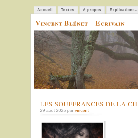
Accueil
Textes
A propos
Explications
Vincent Blénet – Ecrivain
LES SOUFFRANCES DE LA CHA
29 août 2025 par
vincent