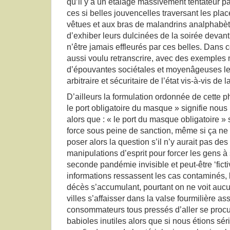
qu’il y a un étalage massivement tentateur pa
ces si belles jouvencelles traversant les pla
vêtues et aux bras de malandrins analphabèt
d’exhiber leurs dulcinées de la soirée devant
n’être jamais effleurés par ces belles. Dans c
aussi voulu retranscrire, avec des exemples
d’épouvantes sociétales et moyenâgeuses le
arbitraire et sécuritaire de l’état vis-à-vis de l
D’ailleurs la formulation ordonnée de cette p
le port obligatoire du masque » signifie nous
alors que : « le port du masque obligatoire » s
force sous peine de sanction, même si ça ne s
poser alors la question s’il n’y aurait pas des
manipulations d’esprit pour forcer les gens 
seconde pandémie invisible et peut-être ‘fict
informations ressassent les cas contaminés, l
décès s’accumulant, pourtant on ne voit aucun
villes s’affaisser dans la valse fourmilière 
consommateurs tous pressés d’aller se procu
babioles inutiles alors que si nous étions s