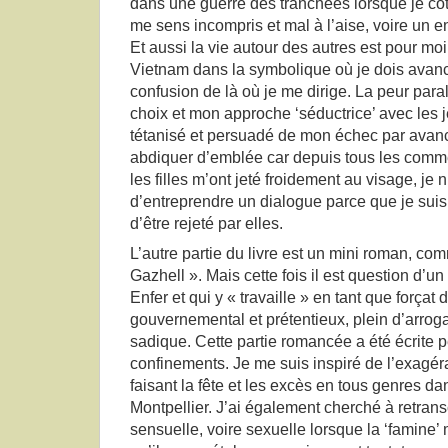
dans une guerre des tranchées lorsque je côt
me sens incompris et mal à l’aise, voire un 
Et aussi la vie autour des autres est pour m
Vietnam dans la symbolique où je dois avancer
confusion de là où je me dirige. La peur par
choix et mon approche ‘séductrice’ avec les 
tétanisé et persuadé de mon échec par avan
abdiquer d’emblée car depuis tous les comm
les filles m’ont jeté froidement au visage, je 
d’entreprendre un dialogue parce que je su
d’être rejeté par elles.
L’autre partie du livre est un mini roman, comm
Gazhell ». Mais cette fois il est question d’
Enfer et qui y « travaille » en tant que forçat
gouvernemental et prétentieux, plein d’arroga
sadique. Cette partie romancée a été écrite 
confinements. Je me suis inspiré de l’exagéra
faisant la fête et les excès en tous genres dan
Montpellier. J’ai également cherché à retransc
sensuelle, voire sexuelle lorsque la ‘famine’