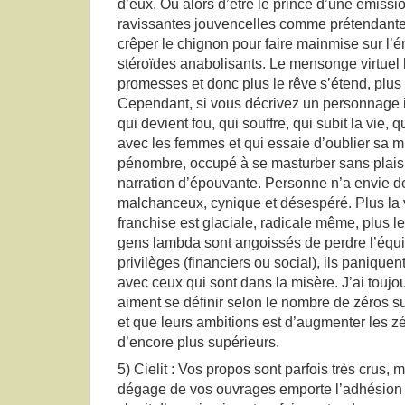
d’eux. Ou alors d’être le prince d’une émissio
ravissantes jouvencelles comme prétendantes
crêper le chignon pour faire mainmise sur l’
stéroïdes anabolisants. Le mensonge virtuel 
promesses et donc plus le rêve s’étend, plus l’
Cependant, si vous décrivez un personnage i
qui devient fou, qui souffre, qui subit la vie, 
avec les femmes et qui essaie d’oublier sa m
pénombre, occupé à se masturber sans plais
narration d’épouvante. Personne n’a envie de 
malchanceux, cynique et désespéré. Plus la vé
franchise est glaciale, radicale même, plus le
gens lambda sont angoissés de perdre l’équilib
privilèges (financiers ou social), ils paniquen
avec ceux qui sont dans la misère. J’ai touj
aiment se définir selon le nombre de zéros s
et que leurs ambitions est d’augmenter les zé
d’encore plus supérieurs.
5) Cielit : Vos propos sont parfois très crus, 
dégage de vos ouvrages emporte l’adhésion de