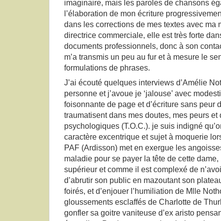
imaginaire, mais les paroles de chansons égal
l’élaboration de mon écriture progressivemen
dans les corrections de mes textes avec ma 
directrice commerciale, elle est très forte dans
documents professionnels, donc à son contact
m’a transmis un peu au fur et à mesure le sen
formulations de phrases.
J’ai écouté quelques interviews d’Amélie Not
personne et j’avoue je ‘jalouse’ avec modesti
foisonnante de page et d’écriture sans peur 
traumatisent dans mes doutes, mes peurs et
psychologiques (T.O.C.). je suis indigné qu’o
caractère excentrique et sujet à moquerie lo
PAF (Ardisson) met en exergue les angoisses
maladie pour se payer la tête de cette dame, p
supérieur et comme il est complexé de n’avoir
d’abrutir son public en mazoutant son plateau
foirés, et d’enjouer l’humiliation de Mlle No
gloussements esclaffés de Charlotte de Thur
gonfler sa goitre vaniteuse d’ex aristo pensa