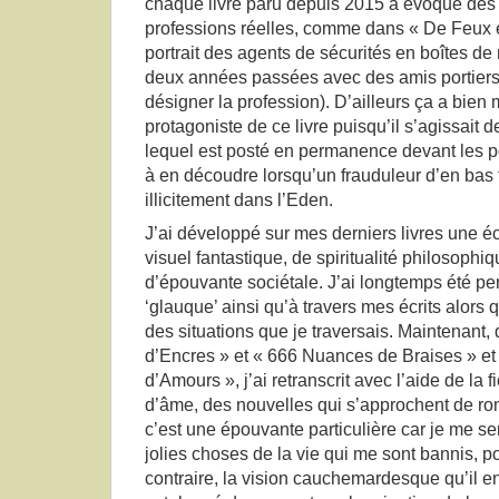
chaque livre paru depuis 2015 a évoqué des
professions réelles, comme dans « De Feux et 
portrait des agents de sécurités en boîtes de 
deux années passées avec des amis portiers (
désigner la profession). D’ailleurs ça a bien
protagoniste de ce livre puisqu’il s’agissait 
lequel est posté en permanence devant les po
à en découdre lorsqu’un frauduleur d’en bas 
illicitement dans l’Eden.
J’ai développé sur mes derniers livres une écr
visuel fantastique, de spiritualité philosophi
d’épouvante sociétale. J’ai longtemps été 
‘glauque’ ainsi qu’à travers mes écrits alors q
des situations que je traversais. Maintenant,
d’Encres » et « 666 Nuances de Braises » et 
d’Amours », j’ai retranscrit avec l’aide de la 
d’âme, des nouvelles qui s’approchent de r
c’est une épouvante particulière car je me se
jolies choses de la vie qui me sont bannis, po
contraire, la vision cauchemardesque qu’il e