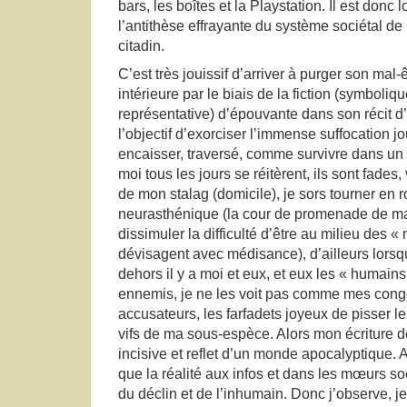
bars, les boîtes et la Playstation. Il est donc 
l’antithèse effrayante du système sociétal 
citadin.
C’est très jouissif d’arriver à purger son mal-
intérieure par le biais de la fiction (symboliq
représentative) d’épouvante dans son récit d’
l’objectif d’exorciser l’immense suffocation j
encaisser, traversé, comme survivre dans un
moi tous les jours se réitèrent, ils sont fades,
de mon stalag (domicile), je sors tourner en
neurasthénique (la cour de promenade de ma 
dissimuler la difficulté d’être au milieu des 
dévisagent avec médisance), d’ailleurs lorsq
dehors il y a moi et eux, et eux les « humain
ennemis, je ne les voit pas comme mes co
accusateurs, les farfadets joyeux de pisser l
vifs de ma sous-espèce. Alors mon écriture d
incisive et reflet d’un monde apocalyptique. A
que la réalité aux infos et dans les mœurs soc
du déclin et de l’inhumain. Donc j’observe, je