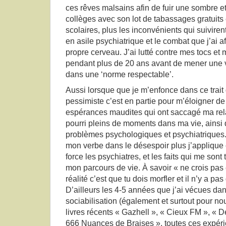
ces rêves malsains afin de fuir une sombre et
collèges avec son lot de tabassages gratuits
scolaires, plus les inconvénients qui suiviren
en asile psychiatrique et le combat que j’ai 
propre cerveau. J’ai lutté contre mes tocs et
pendant plus de 20 ans avant de mener une 
dans une ‘norme respectable’.
Aussi lorsque que je m’enfonce dans ce trai
pessimiste c’est en partie pour m’éloigner de
espérances maudites qui ont saccagé ma relat
pourri pleins de moments dans ma vie, ainsi
problèmes psychologiques et psychiatriques.
mon verbe dans le désespoir plus j’applique
force les psychiatres, et les faits qui me son
mon parcours de vie. À savoir « ne crois pas 
réalité c’est que tu dois morfler et il n’y a pa
D’ailleurs les 4-5 années que j’ai vécues d
sociabilisation (également et surtout pour nou
livres récents « Gazhell », « Cieux FM », « D
666 Nuances de Braises », toutes ces expér