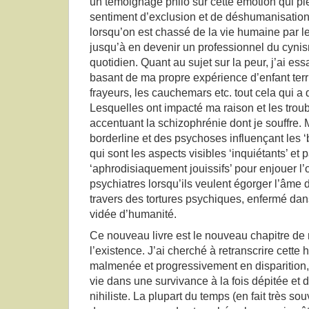
un témoignage philo sur cette émotion qui p
sentiment d’exclusion et de déshumanisation
lorsqu’on est chassé de la vie humaine par l
jusqu’à en devenir un professionnel du cyni
quotidien. Quant au sujet sur la peur, j’ai es
basant de ma propre expérience d’enfant terri
frayeurs, les cauchemars etc. tout cela qui a
Lesquelles ont impacté ma raison et les tro
accentuant la schizophrénie dont je souffre.
borderline et des psychoses influençant les ‘b
qui sont les aspects visibles ‘inquiétants’ e
‘aphrodisiaquement jouissifs’ pour enjouer 
psychiatres lorsqu’ils veulent égorger l’âme
travers des tortures psychiques, enfermé dans
vidée d’humanité.
Ce nouveau livre est le nouveau chapitre 
l’existence. J’ai cherché à retranscrire cett
malmenée et progressivement en disparition, q
vie dans une survivance à la fois dépitée et 
nihiliste. La plupart du temps (en fait très 