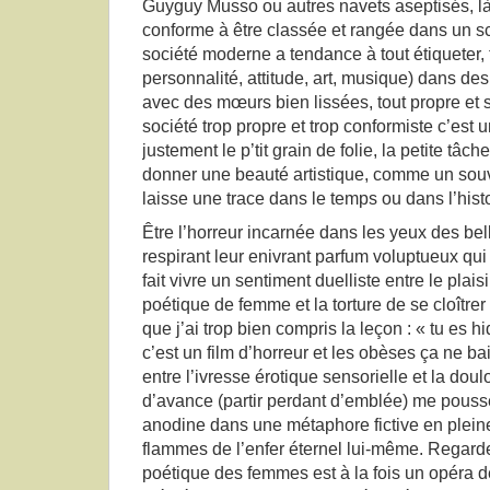
Guyguy Musso ou autres navets aseptisés, là l
conforme à être classée et rangée dans un s
société moderne a tendance à tout étiqueter,
personnalité, attitude, art, musique) dans des
avec des mœurs bien lissées, tout propre et s
société trop propre et trop conformiste c’est 
justement le p’tit grain de folie, la petite tâch
donner une beauté artistique, comme un souv
laisse une trace dans le temps ou dans l’histo
Être l’horreur incarnée dans les yeux des be
respirant leur enivrant parfum voluptueux qui
fait vivre un sentiment duelliste entre le pla
poétique de femme et la torture de se cloîtrer 
que j’ai trop bien compris la leçon : « tu es hi
c’est un film d’horreur et les obèses ça ne b
entre l’ivresse érotique sensorielle et la dou
d’avance (partir perdant d’emblée) me pouss
anodine dans une métaphore fictive en plein
flammes de l’enfer éternel lui-même. Regarde
poétique des femmes est à la fois un opéra de