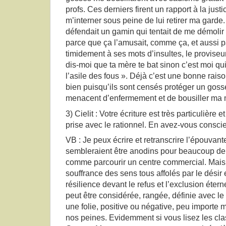
profs. Ces derniers firent un rapport à la jus
m’interner sous peine de lui retirer ma garde. 
défendait un gamin qui tentait de me démolir
parce que ça l’amusait, comme ça, et aussi p
timidement à ses mots d’insultes, le provise
dis-moi que ta mère te bat sinon c’est moi qui f
l’asile des fous ». Déjà c’est une bonne raiso
bien puisqu’ils sont censés protéger un gosse
menacent d’enfermement et de bousiller ma
3) Cielit : Votre écriture est très particulière e
prise avec le rationnel. En avez-vous consci
VB : Je peux écrire et retranscrire l’épouvant
sembleraient être anodins pour beaucoup d
comme parcourir un centre commercial. Mais a
souffrance des sens tous affolés par le désir et
résilience devant le refus et l’exclusion éte
peut être considérée, rangée, définie avec le
une folie, positive ou négative, peu importe m
nos peines. Evidemment si vous lisez les c