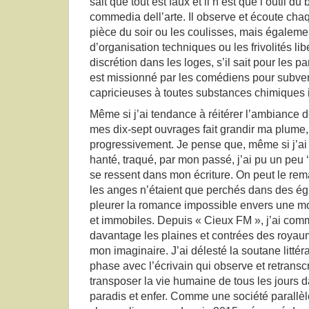
sait que tout est faux et il n’est que l’outil d
commedia dell’arte. Il observe et écoute chaq
pièce du soir ou les coulisses, mais égaleme
d’organisation techniques ou les frivolités li
discrétion dans les loges, s’il sait pour les pa
est missionné par les comédiens pour subven
capricieuses à toutes substances chimiques il
Même si j’ai tendance à réitérer l’ambiance d
mes dix-sept ouvrages fait grandir ma plume, 
progressivement. Je pense que, même si j’ai 
hanté, traqué, par mon passé, j’ai pu un peu 
se ressent dans mon écriture. On peut le rem
les anges n’étaient que perchés dans des ég
pleurer la romance impossible envers une morte
et immobiles. Depuis « Cieux FM », j’ai com
davantage les plaines et contrées des royaum
mon imaginaire. J’ai délesté la soutane littéra
phase avec l’écrivain qui observe et retranscr
transposer la vie humaine de tous les jours dan
paradis et enfer. Comme une société parallèle