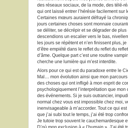
des réseaux sociaux, de la mode, des télé-r
qui ont laissé entrer l’hérésie facilement sur
Certaines mœurs auraient défrayé la chroniq
jours certaines choses sont monnaie courante
se déliter, se décrépir et se dégrader de plu
descendions un escalier vers le bas, nivell
les jours se répètent et n’en finissent plus, j
d’être empiété dans le reflet du reflet du refle
d’âme. Quelque part c’est une routine vampir
cherche une lumière qui m’est interdite.
Alors pour ce qui est du paradoxe entre le Ciel
Mal… mon évolution ainsi que mon parcours fu
des choses qui ont infligé à mon esprit de co
psychologiquement l’interprétation que mon
des événements. Si je suis outrancier, impudiq
normal chez vous est impossible chez moi, vo
inenvisageable à m’accorder. Tout ce qui est 
que j’ai subi tout le temps, j’ai été trop confr
Je tutoie trop souvent le cauchemardesque et
D’où mon exclusion à « l’humain ». J’ai été