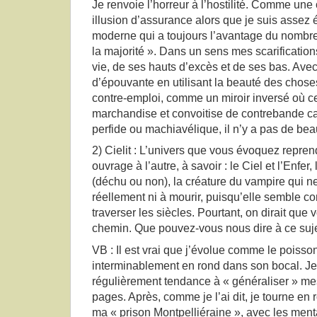
Je renvoie l’horreur à l’hostilité. Comme une
illusion d’assurance alors que je suis assez 
moderne qui a toujours l’avantage du nombre, d
la majorité ». Dans un sens mes scarificatio
vie, de ses hauts d’excès et de ses bas. Avec
d’épouvante en utilisant la beauté des choses
contre-emploi, comme un miroir inversé où ce
marchandise et convoitise de contrebande ca
perfide ou machiavélique, il n’y a pas de bea
2) Cielit : L’univers que vous évoquez repr
ouvrage à l’autre, à savoir : le Ciel et l’Enfer,
(déchu ou non), la créature du vampire qui ne
réellement ni à mourir, puisqu’elle semble c
traverser les siècles. Pourtant, on dirait qu
chemin. Que pouvez-vous nous dire à ce suje
VB : Il est vrai que j’évolue comme le poisso
interminablement en rond dans son bocal. Je 
régulièrement tendance à « généraliser » m
pages. Après, comme je l’ai dit, je tourne e
ma « prison Montpelliéraine », avec les mental