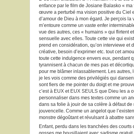
enfance par le film de Josiane Balasko « ma v
œuvre a perturbé ma vision positive du Ciel et
d’amour de Dieu à mon égard. Je perçois la v
m’entoure comme un vaste enfer interminable 
vue des autres, ces « humains » qui flirtent e
sensuelle avec elles. Toute cette vie qui exist
prend en considération, qu’on interviewe et d
créative, besoin d’exprimer etc. tout cet amo
toute cette indulgence envers eux, pendant 
tyrannisent à chacun de mes pas et décorti
pour me blâmer inlassablement. Les autres, 
je les vois comme des privilégiés qui dansent
sont fiers de me pointer du doigt et me prouve
c’est à EUX et EUX SEULS que Dieu les a off
personnaliser dans mes textes comme un ange
dans sa folie à jouir de sa colère à défaut de
jouvencelle. Comme un angelot que l’existen
monstre dégoûtant et révulsant à abattre sans
Enfant, perdu dans les tranchées des courts 
gosses me bousillaient avec sadisme gratuit 