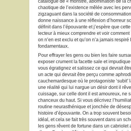
catalogué de « monstre, abomination de la cré
chaotique de l’existence mêlée avec les pe
zigzaguant dans la société de consommation d
donne naissance à une réflexion d’horreur soc
définit dans l’épouvante et j’espère que cette 
lecteur à mieux comprendre et voir comment l
on n’en est exclu et qu’on n’a jamais respiré
fondamentaux.
Pour effrayer les gens ou bien les faire surs
exposer crument la facette sale et impudique
vous égratignez et salissez ce qui devrait êt
un acte qui devrait être perçu comme aphrodi
cauchemardesque où le protagoniste ‘subit’ l
une réalité qui lui nargue un désir dont il rêve
cuissage, sur celle dont il est amoureux, ne s
chanceux du haut. Si vous décrivez l’humiliat
routine neurasthénique et jonchée de déses
histoire d’épouvante. On a trop souvent beso
idéal, et cela se fait très souvent dans un s
les gens rêvent de fortune dans un cabriolet 