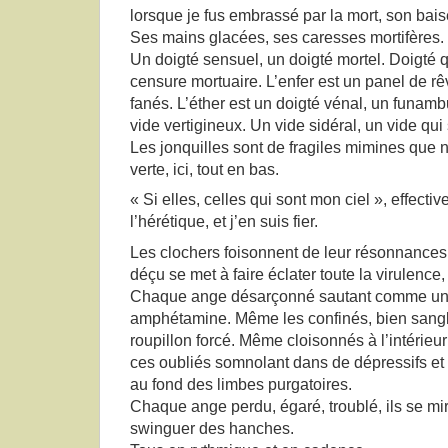
lorsque je fus embrassé par la mort, son bais
Ses mains glacées, ses caresses mortifères.
Un doigté sensuel, un doigté mortel. Doigté
censure mortuaire. L’enfer est un panel de r
fanés. L’éther est un doigté vénal, un funam
vide vertigineux. Un vide sidéral, un vide qui
Les jonquilles sont de fragiles mimines que n
verte, ici, tout en bas.
« Si elles, celles qui sont mon ciel », effecti
l’hérétique, et j’en suis fier.
Les clochers foisonnent de leur résonnances
déçu se met à faire éclater toute la virulence, 
Chaque ange désarçonné sautant comme un f
amphétamine. Même les confinés, bien sangl
roupillon forcé. Même cloisonnés à l’intérieur
ces oubliés somnolant dans de dépressifs e
au fond des limbes purgatoires.
Chaque ange perdu, égaré, troublé, ils se mir
swinguer des hanches.