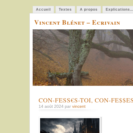
Accueil
Textes
A propos
Explications
Vincent Blénet – Ecrivain
CON-FESS€S-TOI, CON-FE$$E
14 août 2024 par
vincent