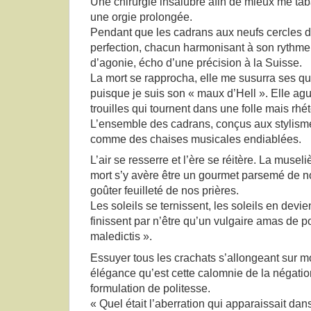
Une chirurgie insalubre afin de mieux me ta
une orgie prolongée.
Pendant que les cadrans aux neufs cercles d
perfection, chacun harmonisant à son rythm
d’agonie, écho d’une précision à la Suisse.
La mort se rapprocha, elle me susurra ses 
puisque je suis son « maux d’Hell ». Elle ag
trouilles qui tournent dans une folle mais rhé
L’ensemble des cadrans, conçus aux stylism
comme des chaises musicales endiablées.
L’air se resserre et l’ère se réitère. La muse
mort s’y avère être un gourmet parsemé de n
goûter feuilleté de nos prières.
Les soleils se ternissent, les soleils en devi
finissent par n’être qu’un vulgaire amas de p
maledictis ».
Essuyer tous les crachats s’allongeant sur m
élégance qu’est cette calomnie de la négat
formulation de politesse.
« Quel était l’aberration qui apparaissait dans