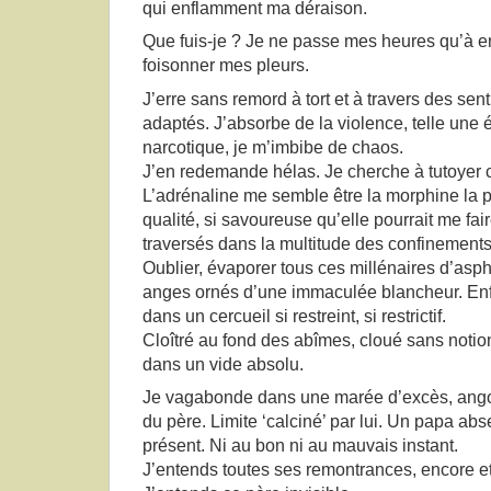
qui enflamment ma déraison.
Que fuis-je ? Je ne passe mes heures qu’à e
foisonner mes pleurs.
J’erre sans remord à tort et à travers des sen
adaptés. J’absorbe de la violence, telle une 
narcotique, je m’imbibe de chaos.
J’en redemande hélas. Je cherche à tutoyer ce
L’adrénaline me semble être la morphine la p
qualité, si savoureuse qu’elle pourrait me fair
traversés dans la multitude des confinements
Oublier, évaporer tous ces millénaires d’asph
anges ornés d’une immaculée blancheur. Enf
dans un cercueil si restreint, si restrictif.
Cloîtré au fond des abîmes, cloué sans notio
dans un vide absolu.
Je vagabonde dans une marée d’excès, angoi
du père. Limite ‘calciné’ par lui. Un papa ab
présent. Ni au bon ni au mauvais instant.
J’entends toutes ses remontrances, encore et