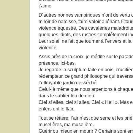
j’aime.
D’autres nonnes vampiriques n’ont de vertu q
miroir de narcisse, faire-valoir aliénant. Eto
violence équestre. Des cavaleries maladroit
quelques idiots, des rustres complètement i
Leur soleil ne fait que tourner à l’envers et l
violence.
Assis près de la croix, je médite sur le para
présence, ici-bas.
Je regarde la sculpture faite en bois, crucifiée
rédempteur, ce grand philosophe qui traversa
l’effroyable jardin desséché.
Celui-là même que nous arpentons à chaque 
dans le sablier fou de dieu.
Ciel si elles, ciel si ailes. Ciel « Hell ». Mes 
enfers ont le flair.
Tout se réitère, l’air n’est que serre et les pr
muselières, ma muselière.
Guérir ou mieux en mourir ? Certains sont e