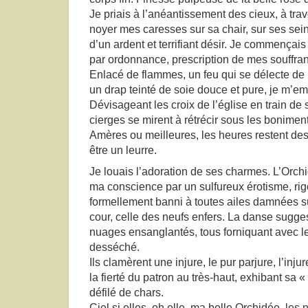
Je priais à l’anéantissement des cieux, à trav
noyer mes caresses sur sa chair, sur ses sein
d’un ardent et terrifiant désir. Je commençais
par ordonnance, prescription de mes souffran
Enlacé de flammes, un feu qui se délecte de 
un drap teinté de soie douce et pure, je m’e
Dévisageant les croix de l’église en train de s
cierges se mirent à rétrécir sous les bonimen
Amères ou meilleures, les heures restent des
être un leurre.
Je louais l’adoration de ses charmes. L’Orchid
ma conscience par un sulfureux érotisme, ri
formellement banni à toutes ailes damnées s
cour, celle des neufs enfers. La danse sugge
nuages ensanglantés, tous forniquant avec le
desséché.
Ils clamèrent une injure, le pur parjure, l’injure
la fierté du patron au très-haut, exhibant sa 
défilé de chars.
Ciel si elles, oh elle, ma belle Orchidée, les