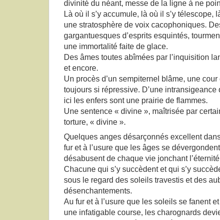
divinité du néant, messe de la ligne à ne point
Là où il s’y accumule, là où il s’y télescope, l
une stratosphère de voix cacophoniques. D
gargantuesques d’esprits esquintés, tourment
une immortalité faite de glace.
Des âmes toutes abîmées par l’inquisition lan
et encore.
Un procès d’un sempiternel blâme, une cour d
toujours si répressive. D’une intransigeance 
ici les enfers sont une prairie de flammes.
Une sentence « divine », maîtrisée par certai
torture, « divine ».
Quelques anges désarçonnés excellent dans l’
fur et à l’usure que les âges se dévergondent,
désabusent de chaque vie jonchant l’éternité
Chacune qui s’y succèdent et qui s’y succède
sous le regard des soleils travestis et des a
désenchantements.
Au fur et à l’usure que les soleils se fanent e
une infatigable course, les charognards devi