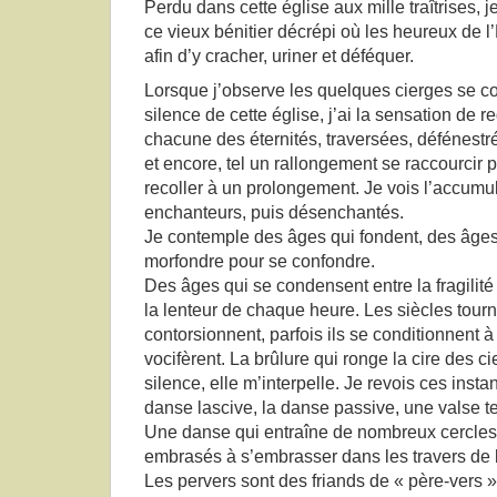
Perdu dans cette église aux mille traîtrises, 
ce vieux bénitier décrépi où les heureux de l’
afin d’y cracher, uriner et déféquer.
Lorsque j’observe les quelques cierges se c
silence de cette église, j’ai la sensation de 
chacune des éternités, traversées, défénestr
et encore, tel un rallongement se raccourcir p
recoller à un prolongement. Je vois l’accumul
enchanteurs, puis désenchantés.
Je contemple des âges qui fondent, des âges 
morfondre pour se confondre.
Des âges qui se condensent entre la fragili
la lenteur de chaque heure. Les siècles tourno
contorsionnent, parfois ils se conditionnent 
vocifèrent. La brûlure qui ronge la cire des c
silence, elle m’interpelle. Je revois ces insta
danse lascive, la danse passive, une valse t
Une danse qui entraîne de nombreux cercles 
embrasés à s’embrasser dans les travers de 
Les pervers sont des friands de « père-vers »