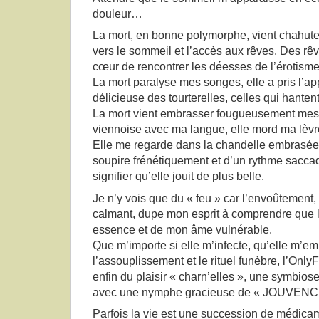
douleur…
La mort, en bonne polymorphe, vient chahut
vers le sommeil et l’accès aux rêves. Des rêv
cœur de rencontrer les déesses de l’érotisme
La mort paralyse mes songes, elle a pris l’a
délicieuse des tourterelles, celles qui hanten
La mort vient embrasser fougueusement mes l
viennoise avec ma langue, elle mord ma lèvre
Elle me regarde dans la chandelle embrasée 
soupire frénétiquement et d’un rythme sac
signifier qu’elle jouit de plus belle.
Je n’y vois que du « feu » car l’envoûtement, 
calmant, dupe mon esprit à comprendre que 
essence et de mon âme vulnérable.
Que m’importe si elle m’infecte, qu’elle m’e
l’assouplissement et le rituel funèbre, l’OnlyF
enfin du plaisir « charn’elles », une symbios
avec une nymphe gracieuse de « JOUVENC
Parfois la vie est une succession de médica