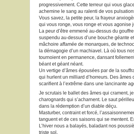
progressivement. Cette terreur qui vous glace
achemine le sang au ralenti de vos pulsation
Vous savez, la petite peur, la frayeur anxiog
qui vous ronge, vous ronge et vous agonise j
La peur d’être emmené au-dessus du gouffre 
suspendu au-dessus d’une bouche géante e
mâchoire affamée de monarques, de technocr
la démagogie d’un machiavel. Là où tous no
tournoient en permanence, dansant follemen
béant et géant néant.
Un vertige d’âmes épousées par de la souffr
qui hurlent un milliard d’horreurs. Des âmes q
scarifient à l’extrême dans une lancinante ag
Je scrutais le ballet des âmes qui crament, je
charognards qui s’acharnent. Le saut pérille
dans la rédemption d’un diable déçu.
Masturber, contraint et forcé, l’assaisonneme
tanguent et de ces saisons qui se mentent. 
L’hiver nous a balayés, baladant nos poussièr
triste sol.