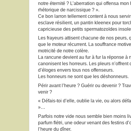
notre éternité ? L’aberration qui offensa mon
rhétorique de narcissique ? ».
Ce bon larron tellement content à nous servir
esclave résilient, un pantin kleenex pour tor
capricieuse des petits spermatozoïdes insolen
Les frayeurs attisent chacune de nos peurs, q
que le moteur récurrent. La souffrance motiv
motricité de notre colère.
La rancune devient au fur à fur la réponse à 
canonisent les horreurs. Les pleurs n’offrent
d’éloges envers tous nos offenseurs.
Les honneurs ne sont que les déshonneurs.
Périr avant l’heure ? Guérir ou devenir ? Traves
venir ?
« Défais-toi d’elle, oublie la vie, ou alors déf
»…
Parfois notre vide nous semble bien moins li
parfum flétri, une odeur venant des festins d’
l’heure du dîner.