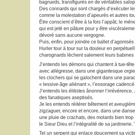
bagnards, transfigurés en de véritables salop
Des connards qui sont chargés d’exécuter l
comme la molestation d’apeurés et autres to
Être conscient d’être à la fois l’appât, le mén
qui est jeté en pâture pour y être viscéraleme
dévoré sans aucune vergogne.
Puis, enfin, pour joindre ce ballet d’agonisés d
Hurler tour à tour sur la douleur en perpétuell
charognards lèchent salement leurs babines bi
J’entends les démons qui chantent à tue-tête,
avec allégresse, dans une gigantesque orgie
les clochers qui se galochent dans une parade
« lessive-âge aliénant », l’essorage cadencé
J’entends les élitistes ânonner l’irrévérence. 
des fanatiques aseptisés.
Je les entends réitérer bêtement et aveuglém
zigzaguer, encore et encore, dans une danse s
une pluie de crachats, des molards bien trop 
le Sieur Dieu et l’intégralité de sa jardinerie
Tel un serpent qui enlace doucement sa vict