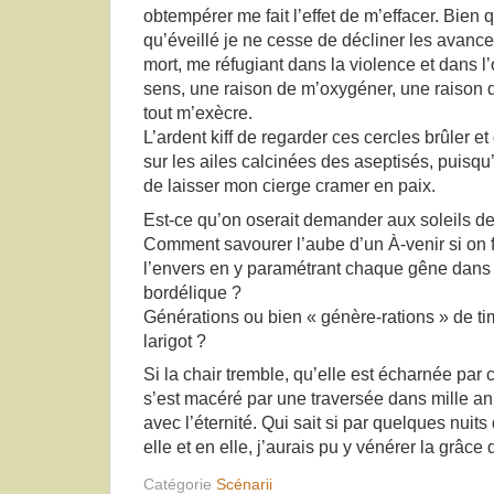
obtempérer me fait l’effet de m’effacer. Bien q
qu’éveillé je ne cesse de décliner les avanc
mort, me réfugiant dans la violence et dans l
sens, une raison de m’oxygéner, une raison d
tout m’exècre.
L’ardent kiff de regarder ces cercles brûler
sur les ailes calcinées des aseptisés, puisqu
de laisser mon cierge cramer en paix.
Est-ce qu’on oserait demander aux soleils de
Comment savourer l’aube d’un À-venir si on 
l’envers en y paramétrant chaque gêne dans
bordélique ?
Générations ou bien « génère-rations » de ti
larigot ?
Si la chair tremble, qu’elle est écharnée par c
s’est macéré par une traversée dans mille anné
avec l’éternité. Qui sait si par quelques nui
elle et en elle, j’aurais pu y vénérer la grâce 
Catégorie
Scénarii