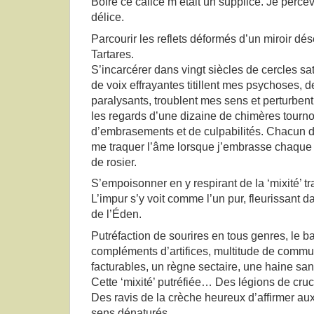
Boire ce calice m’était un supplice. Je perce
délice.
Parcourir les reflets déformés d’un miroir dé
Tartares.
S’incarcérer dans vingt siècles de cercles sa
de voix effrayantes titillent mes psychoses, 
paralysants, troublent mes sens et perturben
les regards d’une dizaine de chimères tourn
d’embrasements et de culpabilités. Chacun 
me traquer l’âme lorsque j’embrasse chaque
de rosier.
S’empoisonner en y respirant de la ‘mixité’ t
L’impur s’y voit comme l’un pur, fleurissant 
de l’Éden.
Putréfaction de sourires en tous genres, le ba
compléments d’artifices, multitude de commun
facturables, un règne sectaire, une haine sani
Cette ‘mixité’ putréfiée… Des légions de cru
Des ravis de la crèche heureux d’affirmer aux
sens dénaturés.