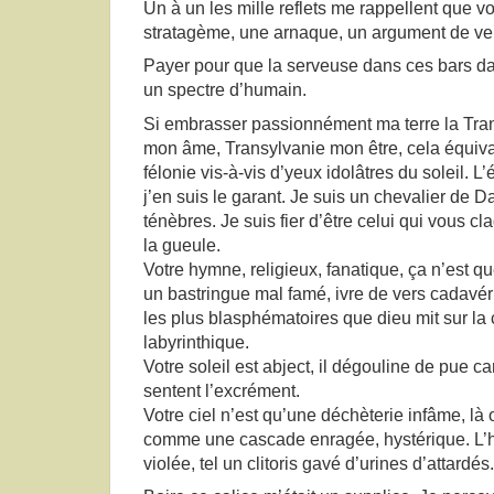
Un à un les mille reflets me rappellent que v
stratagème, une arnaque, un argument de ve
Payer pour que la serveuse dans ces bars d
un spectre d’humain.
Si embrasser passionnément ma terre la Tran
mon âme, Transylvanie mon être, cela équivau
félonie vis-à-vis d’yeux idolâtres du soleil. L
j’en suis le garant. Je suis un chevalier de
ténèbres. Je suis fier d’être celui qui vous cl
la gueule.
Votre hymne, religieux, fanatique, ça n’est q
un bastringue mal famé, ivre de vers cadavér
les plus blasphématoires que dieu mit sur la 
labyrinthique.
Votre soleil est abject, il dégouline de pue 
sentent l’excrément.
Votre ciel n’est qu’une déchèterie infâme, là 
comme une cascade enragée, hystérique. L’h
violée, tel un clitoris gavé d’urines d’attardés.