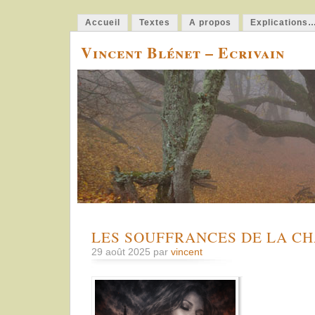
Accueil
Textes
A propos
Explications
Vincent Blénet – Ecrivain
LES SOUFFRANCES DE LA CHA
29 août 2025 par
vincent