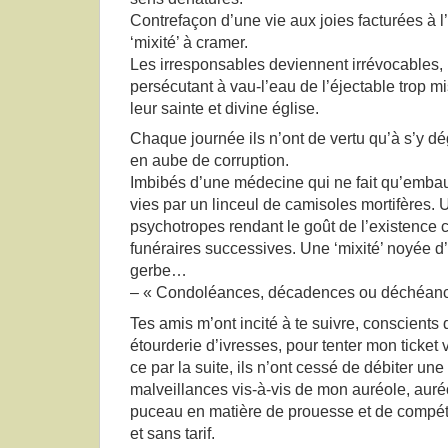
Contrefaçon d’une vie aux joies facturées à
‘mixité’ à cramer.
Les irresponsables deviennent irrévocables, il
persécutant à vau-l’eau de l’éjectable trop mis
leur sainte et divine église.
Chaque journée ils n’ont de vertu qu’à s’y dég
en aube de corruption.
Imbibés d’une médecine qui ne fait qu’embau
vies par un linceul de camisoles mortifères.
psychotropes rendant le goût de l’existenc
funéraires successives. Une ‘mixité’ noyée d’
gerbe…
– « Condoléances, décadences ou déchéan
Tes amis m’ont incité à te suivre, conscients
étourderie d’ivresses, pour tenter mon ticket 
ce par la suite, ils n’ont cessé de débiter un
malveillances vis-à-vis de mon auréole, auréo
puceau en matière de prouesse et de compé
et sans tarif.