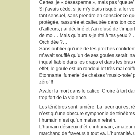
Certes, je « désesperme », mais pas ‘queue
Si j’avais cédé, si je m’y étais risqué, aller 
tant sensuel, sans prendre en conscience que
protégée, rassurée et calfeutrée dans ton coco
d’ailleurs, j’ai décliné et j’ai refusé de t’impor
de moi… Mais qu’aurais-je été à tes yeux ?…
Orchidée ?…
Sans oublier qu’une de tes proches confident
m’avait soufflé qu’un de ses goules serait ina
inqualifiable dans les draps et dans les bras
effet, le goule est un rondouillet très mal c
Etonnante ‘fumerie’ de chaises ‘music-hole’ p
zéro’ !!
Avaler la mort dans le calice. Croire à tort da
trop fort de la violence.
Les ténèbres sont lumière. La lueur qui est r
n’est qu’une obscure symphonie de ténèbres.
l’humain n’est qu’un malsain refrain.
L’humain désireux d’être inhumain, amateur d
marchand de frayeurs à tout va. L’humanité,