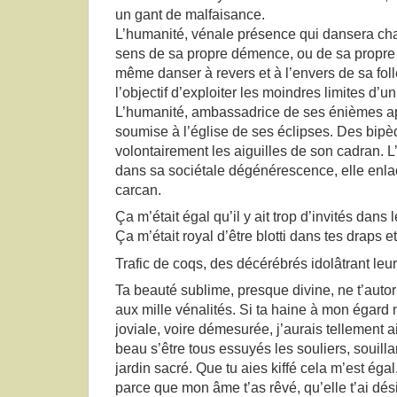
un gant de malfaisance.
L’humanité, vénale présence qui dansera cha
sens de sa propre démence, ou de sa propre
même danser à revers et à l’envers de sa fo
l’objectif d’exploiter les moindres limites d’u
L’humanité, ambassadrice de ses énièmes a
soumise à l’église de ses éclipses. Des bipè
volontairement les aiguilles de son cadran. L
dans sa sociétale dégénérescence, elle enl
carcan.
Ça m’était égal qu’il y ait trop d’invités dans
Ça m’était royal d’être blotti dans tes draps e
Trafic de coqs, des décérébrés idolâtrant le
Ta beauté sublime, presque divine, ne t’autor
aux mille vénalités. Si ta haine à mon égard n
joviale, voire démesurée, j’aurais tellement 
beau s’être tous essuyés les souliers, souilla
jardin sacré. Que tu aies kiffé cela m’est ég
parce que mon âme t’as rêvé, qu’elle t’ai désir