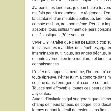
J’arpente les ténèbres, je déambule à travers 
me fais peur à moi-même. Le règlement d’en 
la catatonie d’un meuble apathique, bien obé
compte est bon, trop bon même. Peu leur im
absorbe, tous, suffisamment de leurs poisons
ecclésiastiques. Père-version.
Vivre… ? Paraît-il que c’est beaucoup trop s
tous créatures maudites des ténèbres, égaré
interminable nuit. Nous, les anges déchus, l
éternité avérée bien trop roublarde et bien t
connaissances.
L’enfer m’a appris l’amertume, l’horreur m’a
toute épreuve, l’éther lui m’a conforté dans 
confiné dans l’enragement à contre-courant.
Tout ce mal effroyable, toutes ces peurs dél
abyssales.
Autant d’invitations qui suggèrent que l’immor
champ de fleurs fanées, de coquelicots désa
larmes portant le deuil de rosiers sans âme.