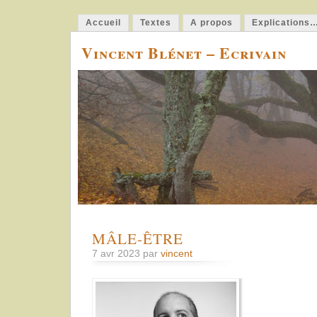
Accueil
Textes
A propos
Explications
Vincent Blénet – Ecrivain
MÂLE-ÊTRE
7 avr 2023 par
vincent