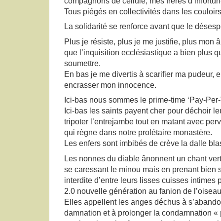
compagnons de cellule, mes frères d’infortun
Tous piégés en collectivités dans les couloirs
La solidarité se renforce avant que le désespo
Plus je résiste, plus je me justifie, plus mon
que l’inquisition ecclésiastique a bien plus
soumettre.
En bas je me divertis à scarifier ma pudeur, e
encrasser mon innocence.
Ici-bas nous sommes le prime-time ‘Pay-Per-
Ici-bas les saints payent cher pour déchoir le
tripoter l’entrejambe tout en matant avec perv
qui règne dans notre prolétaire monastère.
Les enfers sont imbibés de crève la dalle bl
Les nonnes du diable ânonnent un chant vert
se caressant le minou mais en prenant bien s
interdite d’entre leurs lisses cuisses intimes 
2.0 nouvelle génération au fanion de l’oiseau
Elles appellent les anges déchus à s’abando
damnation et à prolonger la condamnation « 