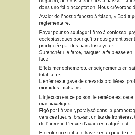
négation, on nous a éduqués à baisser l’auréo
dans une folle acceptation. Nous crèverons d
Avaler de l’hostie funeste à foison, « Bad-tr
réglementaire.
Payer pour se soulager l’âme à confesse, p
ecclésiastiques pour qu’ils nous garantissent
prodiguée par des pairs fossoyeurs.
Surenchérir la farce, narguer la faiblesse en l
face.
Effets mer éphémères, enseignements en sai
totalitaires.
L’enfer reste gavé de crevards prolifères, profi
morbides, malsains.
L’injection est ce poison, le remède est cette 
machiavélique.
Figé par l’à venir, paralysé dans la paranoïa
vers ces lueurs, bravant un tas de frontières, 
de l’horreur. L’envie d’avancer malgré tout.
En enfer on souhaite traverser un peu de ce