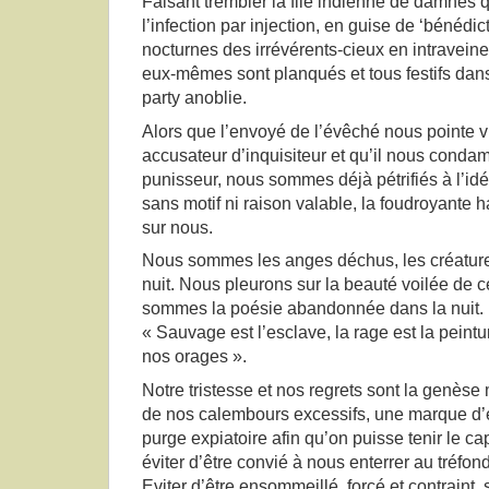
Faisant trembler la file indienne de damnés q
l’infection par injection, en guise de ‘bénédict
nocturnes des irrévérents-cieux en intravein
eux-mêmes sont planqués et tous festifs dan
party anoblie.
Alors que l’envoyé de l’évêché nous pointe 
accusateur d’inquisiteur et qu’il nous conda
punisseur, nous sommes déjà pétrifiés à l’idée
sans motif ni raison valable, la foudroyante h
sur nous.
Nous sommes les anges déchus, les créatur
nuit. Nous pleurons sur la beauté voilée de ce
sommes la poésie abandonnée dans la nuit.
« Sauvage est l’esclave, la rage est la peintu
nos orages ».
Notre tristesse et nos regrets sont la genèse 
de nos calembours excessifs, une marque d’e
purge expiatoire afin qu’on puisse tenir le ca
éviter d’être convié à nous enterrer au tréfon
Eviter d’être ensommeillé, forcé et contraint,