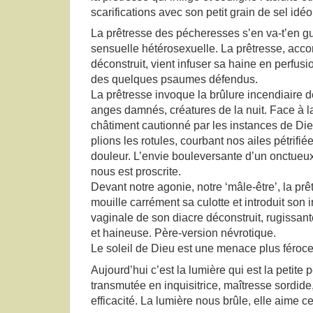
scarifications avec son petit grain de sel idé
La prêtresse des pécheresses s’en va-t’en gu
sensuelle hétérosexuelle. La prêtresse, ac
déconstruit, vient infuser sa haine en perfu
des quelques psaumes défendus.
La prêtresse invoque la brûlure incendiaire d
anges damnés, créatures de la nuit. Face à la 
châtiment cautionné par les instances de Di
plions les rotules, courbant nos ailes pétrifi
douleur. L’envie bouleversante d’un onctueux 
nous est proscrite.
Devant notre agonie, notre ‘mâle-être’, la prê
mouille carrément sa culotte et introduit son 
vaginale de son diacre déconstruit, rugissan
et haineuse. Père-version névrotique.
Le soleil de Dieu est une menace plus féroce 
Aujourd’hui c’est la lumière qui est la petite p
transmutée en inquisitrice, maîtresse sordide
efficacité. La lumière nous brûle, elle aime ce