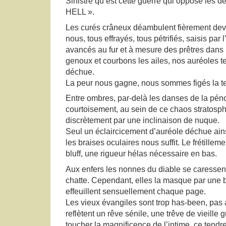
Sinistre qu’est cette guerre qui oppose les d
HELL ».
Les curés crâneux déambulent fièrement de
nous, tous effrayés, tous pétrifiés, saisis par l
avancés au fur et à mesure des prêtres dans l
genoux et courbons les ailes, nos auréoles 
déchue.
La peur nous gagne, nous sommes figés la te
Entre ombres, par-delà les danses de la pén
courtoisement, au sein de ce chaos stratosph
discrètement par une inclinaison de nuque.
Seul un éclaircicement d’auréole déchue ains
les braises oculaires nous suffit. Le frétilleme
bluff, une rigueur hélas nécessaire en bas.
Aux enfers les nonnes du diable se caresse
chatte. Cependant, elles la masque par une bi
effeuillent sensuellement chaque page.
Les vieux évangiles sont trop has-been, pas 
reflètent un rêve sénile, une trêve de vieille g
toucher la magnificence de l’intime, ce tendr