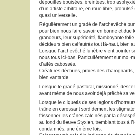
dépouilles épuisées, éreintées, trop asphyxié
d’un artiste arbitraire, en roue libre, propul
quasi universelle.
Régulièrement un gradé de l’archevêché puni
pour bien nous faire savoir en bonne et due 
grandeurs, leur supériorité, flamboyante foli
décideurs bien calfeutrés tout là-haut, bien 
Lorsque l’archevêché funèbre vient pointer s
nous tous ici-bas. Particulièrement sur moi-m
d’ailés cabossés.
Créatures déchues, proies des charognards,
bien vantarde.
Lorsque le gradé pastoral, missionné, descen
avant même de nous avoir déjà prêché sa ve
Lorsque le cliquetis de ses légions d’horreur
traîne en caressant sordidement les stigmates
frissonner les crânes calcinés par la désespér
au fond du fleuve Styxien, tremblant tous à l’
condamnés, une énième fois.