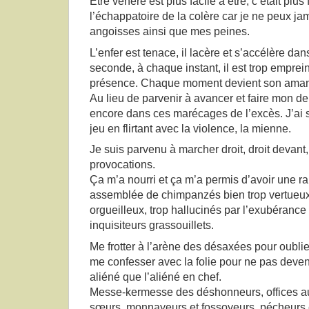
Être vénère est plus facile à être, c’était plus 
l’échappatoire de la colère car je ne peux ja
angoisses ainsi que mes peines.
L’enfer est tenace, il lacère et s’accélère da
seconde, à chaque instant, il est trop emprei
présence. Chaque moment devient son amant 
Au lieu de parvenir à avancer et faire mon deui
encore dans ces marécages de l’excès. J’ai s
jeu en flirtant avec la violence, la mienne.
Je suis parvenu à marcher droit, droit devant, 
provocations.
Ça m’a nourri et ça m’a permis d’avoir une ra
assemblée de chimpanzés bien trop vertueux 
orgueilleux, trop hallucinés par l’exubérance
inquisiteurs grassouillets.
Me frotter à l’arène des désaxées pour oublie
me confesser avec la folie pour ne pas deveni
aliéné que l’aliéné en chef.
Messe-kermesse des déshonneurs, offices aux
sœurs, monnayeurs et fossoyeurs, pécheurs e